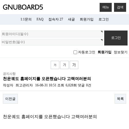
메뉴
검색
1:1문의
FAQ
접속자 27
새글
회원가입
로그인
회
원
로
그
자동로그인
회원가입
정보찾기
인
공지사항
천운궤도 홈페이지를 오픈했습니다 고랙여러분의
작성자
최고관리자
16-08-31 10:51
조회
6,028회
댓글
0건
이전글
목록
본문
천운궤도 홈페이지를 오픈했습니다 고랙여러분의