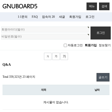
메뉴
검색
1:1문의
FAQ
접속자 20
새글
회원가입
로그인
회
원
로
그
자동로그인
회원가입
정보찾기
인
Q&A
Total 359,323건
23 페이지
글쓰기
제목
날짜
게시물이 없습니다.