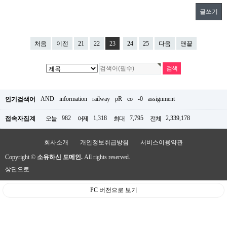
글쓰기
처음
이전
21
22
23
24
25
다음
맨끝
AND
information
railway
pR
co
-0
assignment
인기검색어
982
1,318
7,795
2,339,178
접속자집계
오늘
어제
최대
전체
회사소개
개인정보취급방침
서비스이용약관
Copyright ©
소유하신 도메인.
All rights reserved.
상단으로
PC 버전으로 보기