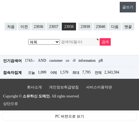
글쓰기
처음
이전
23936
23937
23938
23939
23940
다음
맨끝
1743--
AND
customer
co
-0
information
pR
인기검색어
1,099
1,579
7,795
2,343,594
접속자집계
오늘
어제
최대
전체
회사소개
개인정보취급방침
서비스이용약관
Copyright ©
소유하신 도메인.
All rights reserved.
상단으로
PC 버전으로 보기