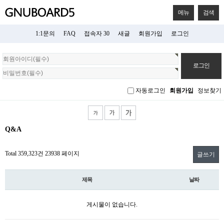
메뉴
검색
1:1문의
FAQ
접속자 30
새글
회원가입
로그인
회
원
로
그
자동로그인
회원가입
정보찾기
인
Q&A
Total 359,323건
23938 페이지
글쓰기
제목
날짜
게시물이 없습니다.