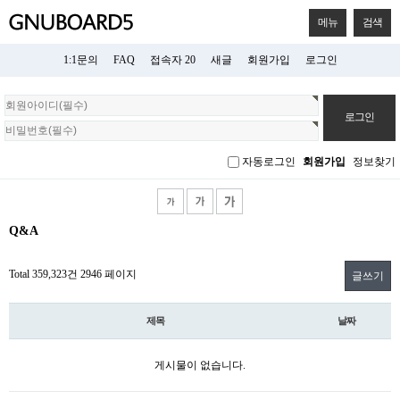
메뉴
검색
1:1문의
FAQ
접속자 20
새글
회원가입
로그인
회
원
로
그
자동로그인
회원가입
정보찾기
인
Q&A
Total 359,323건
2946 페이지
글쓰기
제목
날짜
게시물이 없습니다.