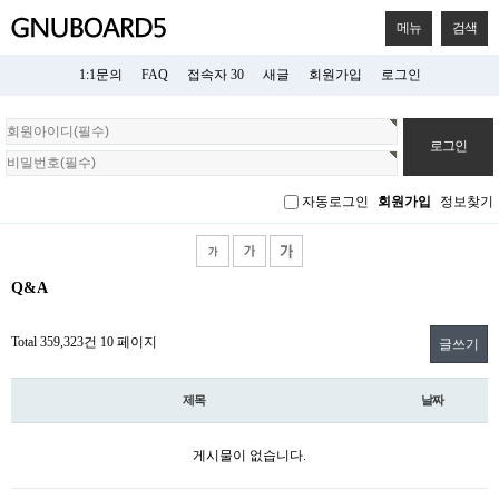
메뉴
검색
1:1문의
FAQ
접속자 30
새글
회원가입
로그인
회
원
로
그
자동로그인
회원가입
정보찾기
인
Q&A
Total 359,323건
10 페이지
글쓰기
제목
날짜
게시물이 없습니다.