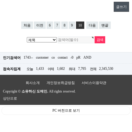
글쓰기
처음
이전
6
7
8
9
10
다음
맨끝
1743--
customer
co
contact
-0
pR
AND
인기검색어
1,433
1,602
7,795
2,345,530
접속자집계
오늘
어제
최대
전체
회사소개
개인정보취급방침
서비스이용약관
Copyright ©
소유하신 도메인.
All rights reserved.
상단으로
PC 버전으로 보기