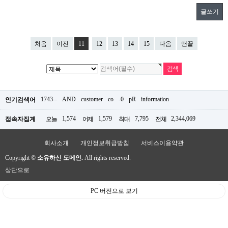
글쓰기
처음
이전
11
12
13
14
15
다음
맨끝
1743--
AND
customer
co
-0
pR
information
인기검색어
1,574
1,579
7,795
2,344,069
접속자집계
오늘
어제
최대
전체
회사소개
개인정보취급방침
서비스이용약관
Copyright ©
소유하신 도메인.
All rights reserved.
상단으로
PC 버전으로 보기