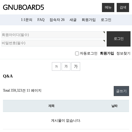
메뉴
검색
1:1문의
FAQ
접속자 26
새글
회원가입
로그인
회
원
로
그
자동로그인
회원가입
정보찾기
인
Q&A
Total 359,323건
11 페이지
글쓰기
제목
날짜
게시물이 없습니다.