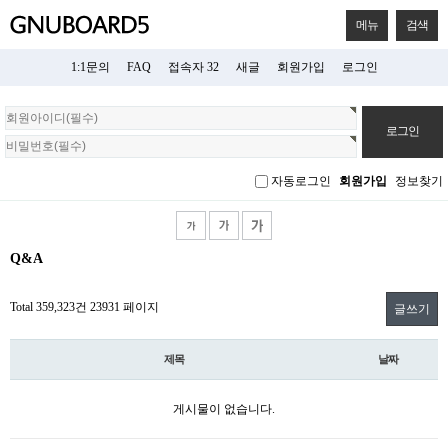
메뉴
검색
1:1문의
FAQ
접속자 32
새글
회원가입
로그인
회
원
로
그
자동로그인
회원가입
정보찾기
인
Q&A
Total 359,323건
23931 페이지
글쓰기
제목
날짜
게시물이 없습니다.