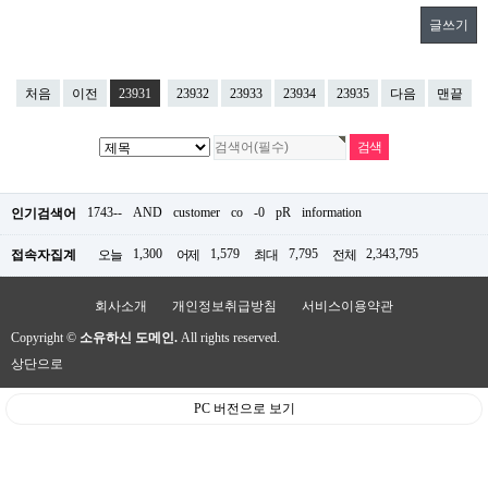
글쓰기
처음
이전
23931
23932
23933
23934
23935
다음
맨끝
1743--
AND
customer
co
-0
pR
information
인기검색어
1,300
1,579
7,795
2,343,795
접속자집계
오늘
어제
최대
전체
회사소개
개인정보취급방침
서비스이용약관
Copyright ©
소유하신 도메인.
All rights reserved.
상단으로
PC 버전으로 보기