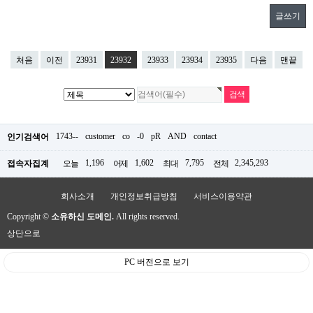
글쓰기
처음
이전
23931
23932
23933
23934
23935
다음
맨끝
1743--
customer
co
-0
pR
AND
contact
인기검색어
1,196
1,602
7,795
2,345,293
접속자집계
오늘
어제
최대
전체
회사소개
개인정보취급방침
서비스이용약관
Copyright ©
소유하신 도메인.
All rights reserved.
상단으로
PC 버전으로 보기