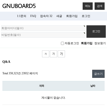
메뉴
검색
1:1문의
FAQ
접속자 32
새글
회원가입
로그인
회
원
로
그
자동로그인
회원가입
정보찾기
인
Q&A
Total 359,323건
23932 페이지
글쓰기
제목
날짜
게시물이 없습니다.