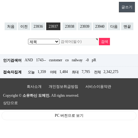
글쓰기
처음
이전
23936
23937
23938
23939
23940
다음
맨끝
AND
1743--
customer
co
railway
-0
pR
인기검색어
1,359
1,484
7,795
2,342,275
접속자집계
오늘
어제
최대
전체
회사소개
개인정보취급방침
서비스이용약관
Copyright ©
소유하신 도메인.
All rights reserved.
상단으로
PC 버전으로 보기