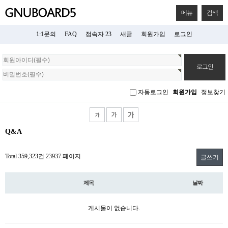
메뉴
검색
1:1문의
FAQ
접속자 23
새글
회원가입
로그인
회
원
로
그
자동로그인
회원가입
정보찾기
인
Q&A
Total 359,323건
23937 페이지
글쓰기
제목
날짜
게시물이 없습니다.