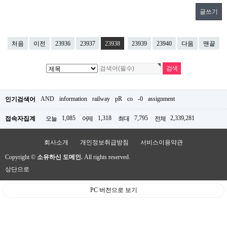
글쓰기
처음
이전
23936
23937
23938
23939
23940
다음
맨끝
AND
information
railway
pR
co
-0
assignment
인기검색어
1,085
1,318
7,795
2,339,281
접속자집계
오늘
어제
최대
전체
회사소개
개인정보취급방침
서비스이용약관
Copyright ©
소유하신 도메인.
All rights reserved.
상단으로
PC 버전으로 보기