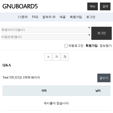
메뉴
검색
1:1문의
FAQ
접속자 10
새글
회원가입
로그인
회
원
로
그
자동로그인
회원가입
정보찾기
인
Q&A
Total 359,323건
23938 페이지
글쓰기
제목
날짜
게시물이 없습니다.