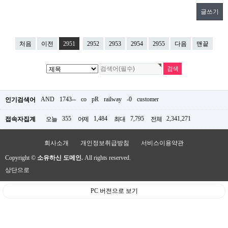
글쓰기
처음
이전
2951
2952
2953
2954
2955
다음
맨끝
AND
1743--
co
pR
railway
-0
customer
인기검색어
355
1,484
7,795
2,341,271
접속자집계
오늘
어제
최대
전체
회사소개
개인정보취급방침
서비스이용약관
Copyright ©
소유하신 도메인.
All rights reserved.
상단으로
PC 버전으로 보기