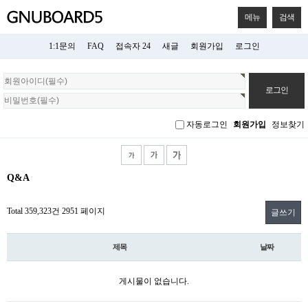
메뉴
검색
1:1문의
FAQ
접속자 24
새글
회원가입
로그인
회
원
로
그
자동로그인
회원가입
정보찾기
인
Q&A
Total 359,323건
2951 페이지
글쓰기
제목
날짜
게시물이 없습니다.