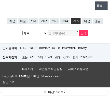
글쓰기
처음
이전
2961
2962
2963
2964
2965
다음
맨끝
1743--
AND
customer
co
-0
information
railway
인기검색어
425
1,579
7,795
2,342,920
접속자집계
오늘
어제
최대
전체
회사소개
개인정보취급방침
서비스이용약관
Copyright ©
소유하신 도메인.
All rights reserved.
상단으로
PC 버전으로 보기