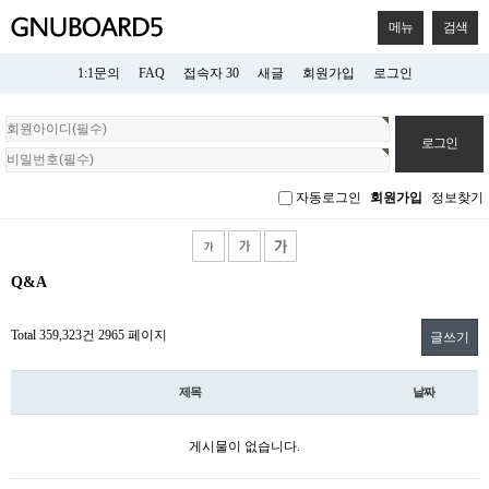
메뉴
검색
1:1문의
FAQ
접속자 30
새글
회원가입
로그인
회
원
로
그
자동로그인
회원가입
정보찾기
인
Q&A
Total 359,323건
2965 페이지
글쓰기
제목
날짜
게시물이 없습니다.