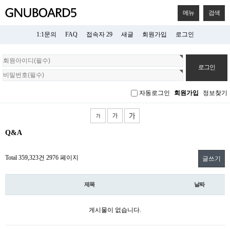
메뉴
검색
1:1문의
FAQ
접속자 29
새글
회원가입
로그인
회
원
로
그
자동로그인
회원가입
정보찾기
인
Q&A
Total 359,323건
2976 페이지
글쓰기
제목
날짜
게시물이 없습니다.