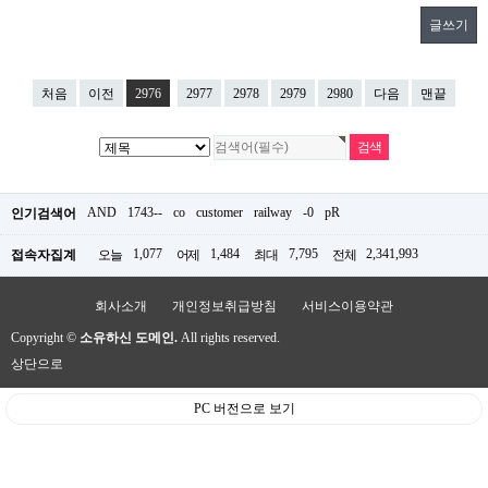
글쓰기
처음
이전
2976
2977
2978
2979
2980
다음
맨끝
AND
1743--
co
customer
railway
-0
pR
인기검색어
1,077
1,484
7,795
2,341,993
접속자집계
오늘
어제
최대
전체
회사소개
개인정보취급방침
서비스이용약관
Copyright ©
소유하신 도메인.
All rights reserved.
상단으로
PC 버전으로 보기