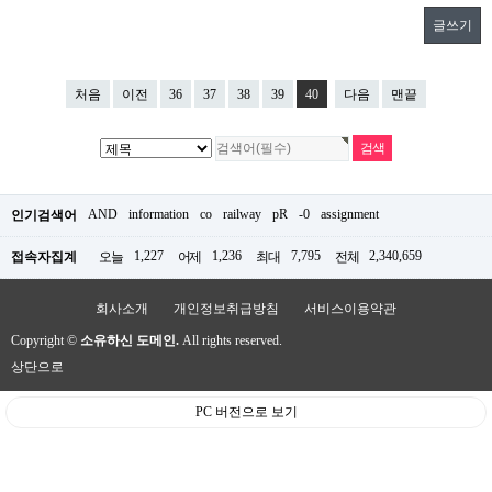
글쓰기
처음
이전
36
37
38
39
40
다음
맨끝
AND
information
co
railway
pR
-0
assignment
인기검색어
1,227
1,236
7,795
2,340,659
접속자집계
오늘
어제
최대
전체
회사소개
개인정보취급방침
서비스이용약관
Copyright ©
소유하신 도메인.
All rights reserved.
상단으로
PC 버전으로 보기