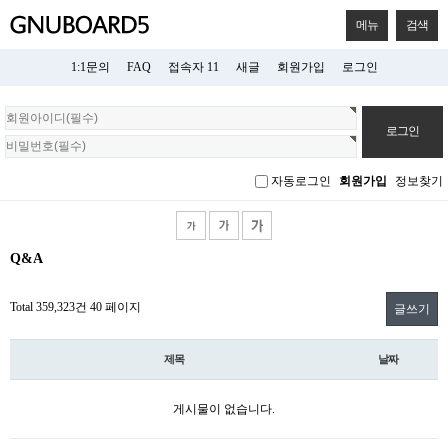
메뉴
검색
1:1문의
FAQ
접속자 11
새글
회원가입
로그인
회
원
로
그
자동로그인
회원가입
정보찾기
인
Q&A
Total 359,323건
40 페이지
글쓰기
제목
날짜
게시물이 없습니다.