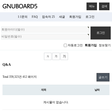
메뉴
검색
1:1문의
FAQ
접속자 25
새글
회원가입
로그인
회
원
로
그
자동로그인
회원가입
정보찾기
인
Q&A
Total 359,323건
412 페이지
글쓰기
제목
날짜
게시물이 없습니다.