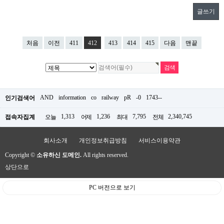
글쓰기
처음
이전
411
412
413
414
415
다음
맨끝
AND
information
co
railway
pR
-0
1743--
인기검색어
1,313
1,236
7,795
2,340,745
접속자집계
오늘
어제
최대
전체
회사소개
개인정보취급방침
서비스이용약관
Copyright ©
소유하신 도메인.
All rights reserved.
상단으로
PC 버전으로 보기