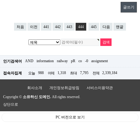
글쓰기
처음
이전
441
442
443
444
445
다음
맨끝
AND
information
railway
pR
co
-0
assignment
인기검색어
988
1,318
7,795
2,339,184
접속자집계
오늘
어제
최대
전체
회사소개
개인정보취급방침
서비스이용약관
Copyright ©
소유하신 도메인.
All rights reserved.
상단으로
PC 버전으로 보기