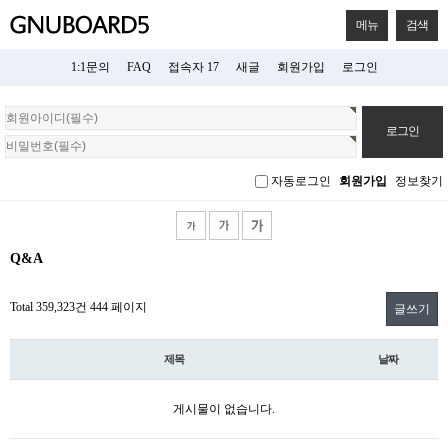
메뉴
검색
1:1문의
FAQ
접속자 17
새글
회원가입
로그인
회
원
로
그
자동로그인
회원가입
정보찾기
인
Q&A
Total 359,323건
444 페이지
글쓰기
제목
날짜
게시물이 없습니다.