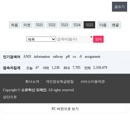
글쓰기
처음
이전
5521
5522
5523
5524
5525
다음
맨끝
AND
information
railway
pR
co
-0
assignment
인기검색어
47
1,236
7,795
2,339,479
접속자집계
오늘
어제
최대
전체
회사소개
개인정보취급방침
서비스이용약관
Copyright ©
소유하신 도메인.
All rights reserved.
상단으로
PC 버전으로 보기