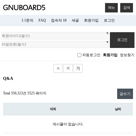
메뉴
검색
1:1문의
FAQ
접속자 18
새글
회원가입
로그인
회
원
로
그
자동로그인
회원가입
정보찾기
인
Q&A
Total 359,323건
5525 페이지
글쓰기
제목
날짜
게시물이 없습니다.