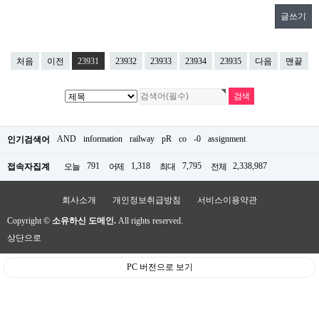
글쓰기
처음
이전
23931
23932
23933
23934
23935
다음
맨끝
AND
information
railway
pR
co
-0
assignment
인기검색어
791
1,318
7,795
2,338,987
접속자집계
오늘
어제
최대
전체
회사소개
개인정보취급방침
서비스이용약관
Copyright ©
소유하신 도메인.
All rights reserved.
상단으로
PC 버전으로 보기