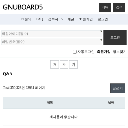
메뉴
검색
1:1문의
FAQ
접속자 15
새글
회원가입
로그인
회
원
로
그
자동로그인
회원가입
정보찾기
인
Q&A
Total 359,323건
23931 페이지
글쓰기
제목
날짜
게시물이 없습니다.