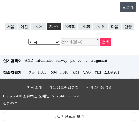
글쓰기
처음
이전
23936
23937
23938
23939
23940
다음
맨끝
AND
information
railway
pR
co
-0
assignment
인기검색어
1,085
1,318
7,795
2,339,281
접속자집계
오늘
어제
최대
전체
회사소개
개인정보취급방침
서비스이용약관
Copyright ©
소유하신 도메인.
All rights reserved.
상단으로
PC 버전으로 보기