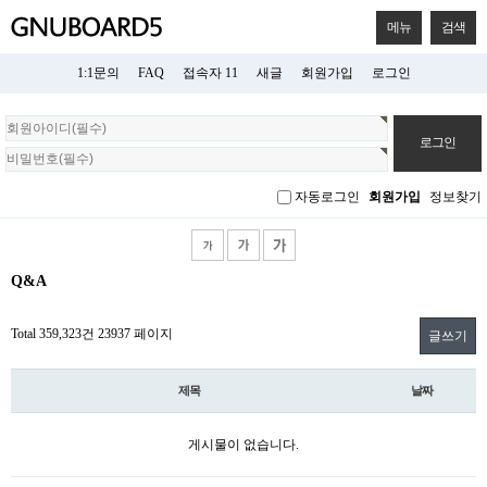
메뉴
검색
1:1문의
FAQ
접속자 11
새글
회원가입
로그인
회
원
로
그
자동로그인
회원가입
정보찾기
인
Q&A
Total 359,323건
23937 페이지
글쓰기
제목
날짜
게시물이 없습니다.