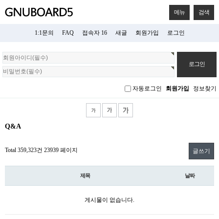
메뉴
검색
1:1문의
FAQ
접속자 16
새글
회원가입
로그인
회
원
로
그
자동로그인
회원가입
정보찾기
인
Q&A
Total 359,323건
23939 페이지
글쓰기
제목
날짜
게시물이 없습니다.