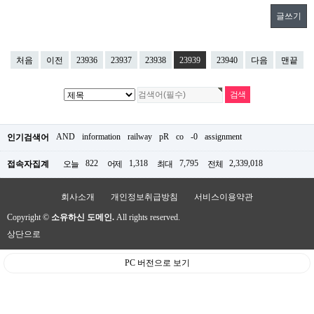
글쓰기
처음
이전
23936
23937
23938
23939
23940
다음
맨끝
AND
information
railway
pR
co
-0
assignment
인기검색어
822
1,318
7,795
2,339,018
접속자집계
오늘
어제
최대
전체
회사소개
개인정보취급방침
서비스이용약관
Copyright ©
소유하신 도메인.
All rights reserved.
상단으로
PC 버전으로 보기