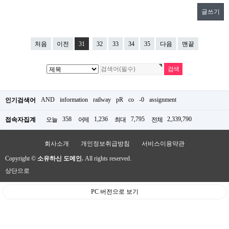
글쓰기
처음
이전
31
32
33
34
35
다음
맨끝
AND
information
railway
pR
co
-0
assignment
인기검색어
358
1,236
7,795
2,339,790
접속자집계
오늘
어제
최대
전체
회사소개
개인정보취급방침
서비스이용약관
Copyright ©
소유하신 도메인.
All rights reserved.
상단으로
PC 버전으로 보기