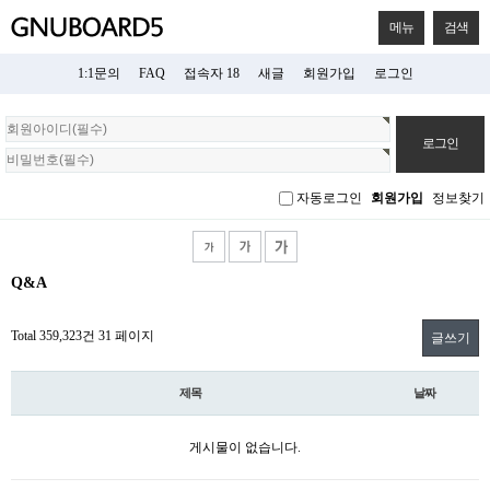
메뉴
검색
1:1문의
FAQ
접속자 18
새글
회원가입
로그인
회
원
로
그
자동로그인
회원가입
정보찾기
인
Q&A
Total 359,323건
31 페이지
글쓰기
제목
날짜
게시물이 없습니다.