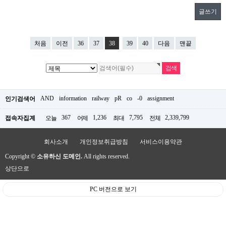
글쓰기
처음
이전
36
37
38
39
40
다음
맨끝
AND
information
railway
pR
co
-0
assignment
인기검색어
367
1,236
7,795
2,339,799
접속자집계
오늘
어제
최대
전체
회사소개
개인정보취급방침
서비스이용약관
Copyright ©
소유하신 도메인.
All rights reserved.
상단으로
PC 버전으로 보기