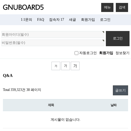
메뉴
검색
1:1문의
FAQ
접속자 17
새글
회원가입
로그인
회
원
로
그
자동로그인
회원가입
정보찾기
인
Q&A
Total 359,323건
38 페이지
글쓰기
제목
날짜
게시물이 없습니다.