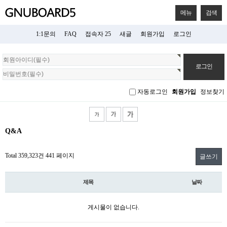
메뉴
검색
1:1문의
FAQ
접속자 25
새글
회원가입
로그인
회
원
로
그
자동로그인
회원가입
정보찾기
인
Q&A
Total 359,323건
441 페이지
글쓰기
제목
날짜
게시물이 없습니다.