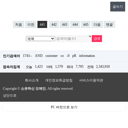
글쓰기
처음
이전
441
442
443
444
445
다음
맨끝
1743--
AND
customer
co
-0
pR
information
인기검색어
1,423
1,579
7,795
2,343,918
접속자집계
오늘
어제
최대
전체
회사소개
개인정보취급방침
서비스이용약관
Copyright ©
소유하신 도메인.
All rights reserved.
상단으로
PC 버전으로 보기