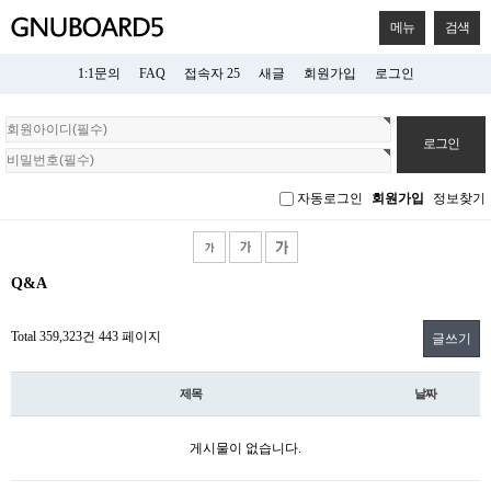
메뉴
검색
1:1문의
FAQ
접속자 25
새글
회원가입
로그인
회
원
로
그
자동로그인
회원가입
정보찾기
인
Q&A
Total 359,323건
443 페이지
글쓰기
제목
날짜
게시물이 없습니다.