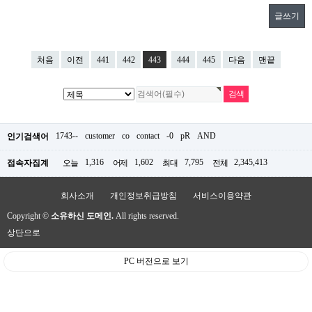
글쓰기
처음
이전
441
442
443
444
445
다음
맨끝
1743--
customer
co
contact
-0
pR
AND
인기검색어
1,316
1,602
7,795
2,345,413
접속자집계
오늘
어제
최대
전체
회사소개
개인정보취급방침
서비스이용약관
Copyright ©
소유하신 도메인.
All rights reserved.
상단으로
PC 버전으로 보기