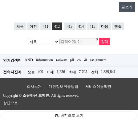
글쓰기
처음
이전
411
412
413
414
415
다음
맨끝
AND
information
railway
pR
co
-0
assignment
인기검색어
409
1,236
7,795
2,339,841
접속자집계
오늘
어제
최대
전체
회사소개
개인정보취급방침
서비스이용약관
Copyright ©
소유하신 도메인.
All rights reserved.
상단으로
PC 버전으로 보기