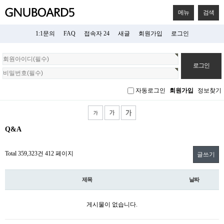
메뉴
검색
1:1문의
FAQ
접속자 24
새글
회원가입
로그인
회
원
로
그
자동로그인
회원가입
정보찾기
인
Q&A
Total 359,323건
412 페이지
글쓰기
제목
날짜
게시물이 없습니다.