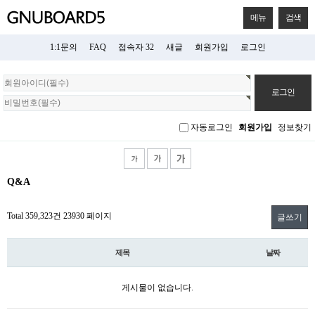
메뉴
검색
1:1문의
FAQ
접속자 32
새글
회원가입
로그인
회
원
로
그
자동로그인
회원가입
정보찾기
인
Q&A
Total 359,323건
23930 페이지
글쓰기
제목
날짜
게시물이 없습니다.