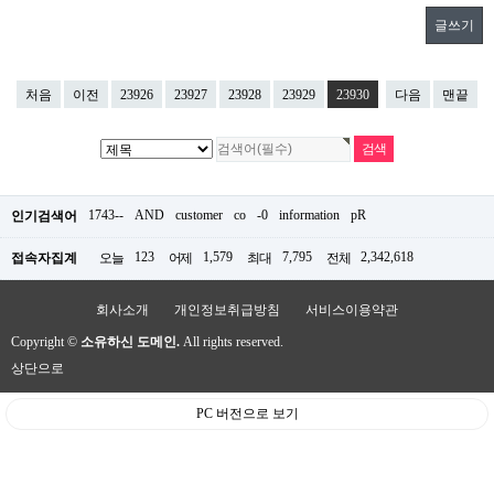
글쓰기
처음
이전
23926
23927
23928
23929
23930
다음
맨끝
1743--
AND
customer
co
-0
information
pR
인기검색어
123
1,579
7,795
2,342,618
접속자집계
오늘
어제
최대
전체
회사소개
개인정보취급방침
서비스이용약관
Copyright ©
소유하신 도메인.
All rights reserved.
상단으로
PC 버전으로 보기