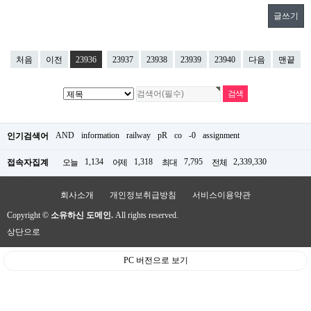
글쓰기
처음
이전
23936
23937
23938
23939
23940
다음
맨끝
AND
information
railway
pR
co
-0
assignment
인기검색어
1,134
1,318
7,795
2,339,330
접속자집계
오늘
어제
최대
전체
회사소개
개인정보취급방침
서비스이용약관
Copyright ©
소유하신 도메인.
All rights reserved.
상단으로
PC 버전으로 보기