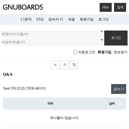
메뉴
검색
1:1문의
FAQ
접속자 11
새글
회원가입
로그인
회
원
로
그
자동로그인
회원가입
정보찾기
인
Q&A
Total 359,323건
23936 페이지
글쓰기
제목
날짜
게시물이 없습니다.