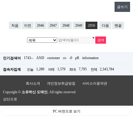
글쓰기
처음
이전
2946
2947
2948
2949
2950
다음
맨끝
1743--
AND
customer
co
-0
pR
information
인기검색어
1,289
1,579
7,795
2,343,784
접속자집계
오늘
어제
최대
전체
회사소개
개인정보취급방침
서비스이용약관
Copyright ©
소유하신 도메인.
All rights reserved.
상단으로
PC 버전으로 보기