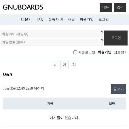
메뉴
검색
1:1문의
FAQ
접속자 30
새글
회원가입
로그인
회
원
로
그
자동로그인
회원가입
정보찾기
인
Q&A
Total 359,323건
2950 페이지
글쓰기
제목
날짜
게시물이 없습니다.