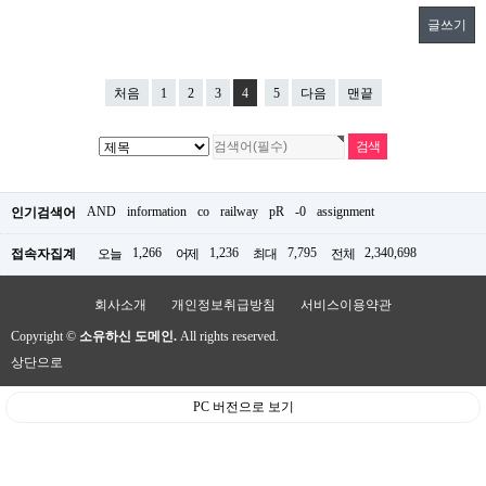
글쓰기
처음
1
2
3
4
5
다음
맨끝
AND
information
co
railway
pR
-0
assignment
인기검색어
1,266
1,236
7,795
2,340,698
접속자집계
오늘
어제
최대
전체
회사소개
개인정보취급방침
서비스이용약관
Copyright ©
소유하신 도메인.
All rights reserved.
상단으로
PC 버전으로 보기