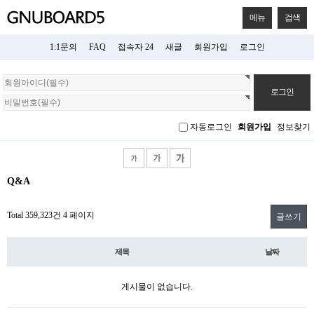
메뉴
검색
1:1문의
FAQ
접속자 24
새글
회원가입
로그인
회
원
로
그
자동로그인
회원가입
정보찾기
인
Q&A
Total 359,323건
4 페이지
글쓰기
제목
날짜
게시물이 없습니다.