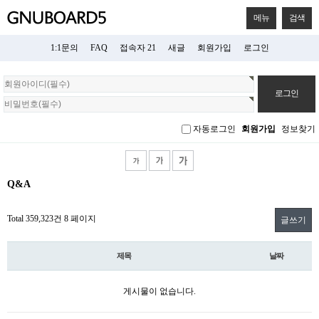
메뉴
검색
1:1문의
FAQ
접속자 21
새글
회원가입
로그인
회
원
로
그
자동로그인
회원가입
정보찾기
인
Q&A
Total 359,323건
8 페이지
글쓰기
제목
날짜
게시물이 없습니다.