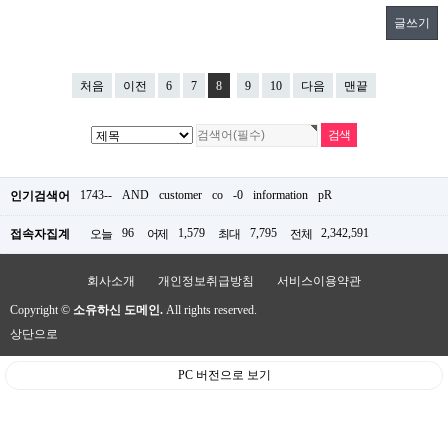
글쓰기
처음
이전
6
7
8
9
10
다음
맨끝
1743--
AND
customer
co
-0
information
pR
인기검색어
96
1,579
7,795
2,342,591
접속자집계
오늘
어제
최대
전체
회사소개
개인정보취급방침
서비스이용약관
Copyright ©
소유하신 도메인.
All rights reserved.
상단으로
PC 버전으로 보기