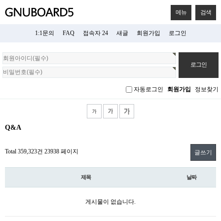
메뉴
검색
1:1문의
FAQ
접속자 24
새글
회원가입
로그인
회
원
로
그
자동로그인
회원가입
정보찾기
인
Q&A
Total 359,323건
23938 페이지
글쓰기
제목
날짜
게시물이 없습니다.