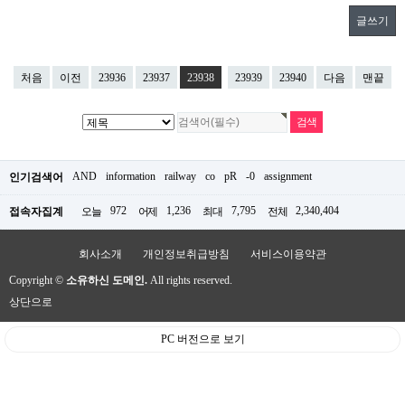
글쓰기
처음
이전
23936
23937
23938
23939
23940
다음
맨끝
AND
information
railway
co
pR
-0
assignment
인기검색어
972
1,236
7,795
2,340,404
접속자집계
오늘
어제
최대
전체
회사소개
개인정보취급방침
서비스이용약관
Copyright ©
소유하신 도메인.
All rights reserved.
상단으로
PC 버전으로 보기