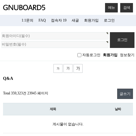
메뉴
검색
1:1문의
FAQ
접속자 19
새글
회원가입
로그인
회
원
로
그
자동로그인
회원가입
정보찾기
인
Q&A
Total 359,323건
23945 페이지
글쓰기
제목
날짜
게시물이 없습니다.