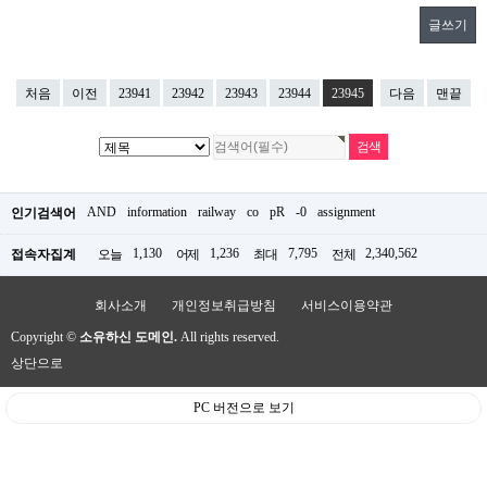
글쓰기
처음
이전
23941
23942
23943
23944
23945
다음
맨끝
AND
information
railway
co
pR
-0
assignment
인기검색어
1,130
1,236
7,795
2,340,562
접속자집계
오늘
어제
최대
전체
회사소개
개인정보취급방침
서비스이용약관
Copyright ©
소유하신 도메인.
All rights reserved.
상단으로
PC 버전으로 보기