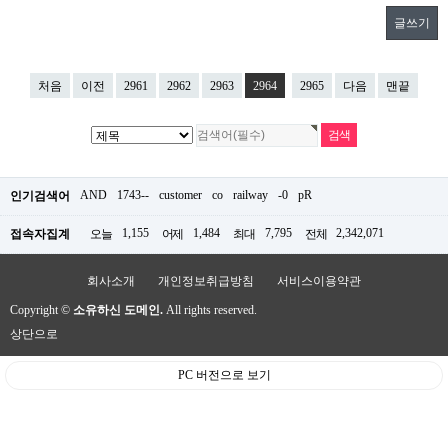
글쓰기
처음
이전
2961
2962
2963
2964
2965
다음
맨끝
AND
1743--
customer
co
railway
-0
pR
인기검색어
1,155
1,484
7,795
2,342,071
접속자집계
오늘
어제
최대
전체
회사소개
개인정보취급방침
서비스이용약관
Copyright ©
소유하신 도메인.
All rights reserved.
상단으로
PC 버전으로 보기