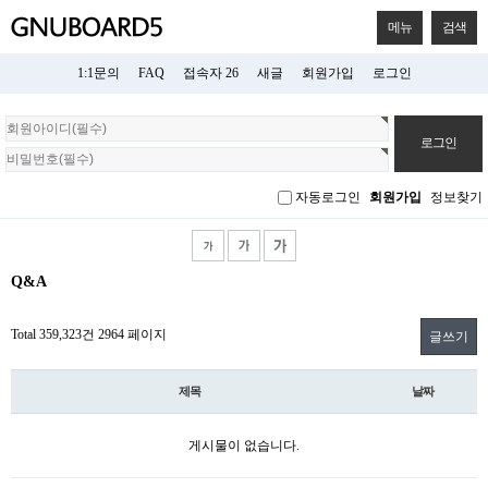
메뉴
검색
1:1문의
FAQ
접속자 26
새글
회원가입
로그인
회
원
로
그
자동로그인
회원가입
정보찾기
인
Q&A
Total 359,323건
2964 페이지
글쓰기
제목
날짜
게시물이 없습니다.