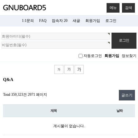
메뉴
검색
1:1문의
FAQ
접속자 20
새글
회원가입
로그인
회
원
로
그
자동로그인
회원가입
정보찾기
인
Q&A
Total 359,323건
2971 페이지
글쓰기
제목
날짜
게시물이 없습니다.