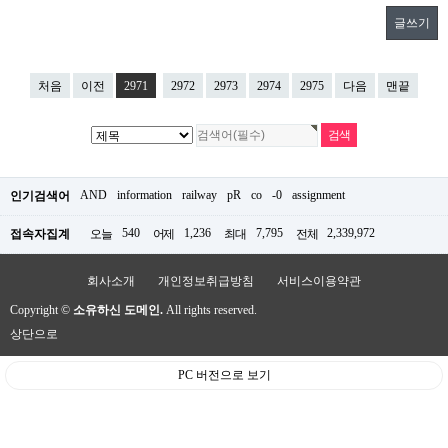
글쓰기
처음
이전
2971
2972
2973
2974
2975
다음
맨끝
AND
information
railway
pR
co
-0
assignment
인기검색어
540
1,236
7,795
2,339,972
접속자집계
오늘
어제
최대
전체
회사소개
개인정보취급방침
서비스이용약관
Copyright ©
소유하신 도메인.
All rights reserved.
상단으로
PC 버전으로 보기