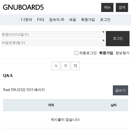
메뉴
검색
1:1문의
FAQ
접속자 20
새글
회원가입
로그인
회
원
로
그
자동로그인
회원가입
정보찾기
인
Q&A
Total 359,323건
5515 페이지
글쓰기
제목
날짜
게시물이 없습니다.