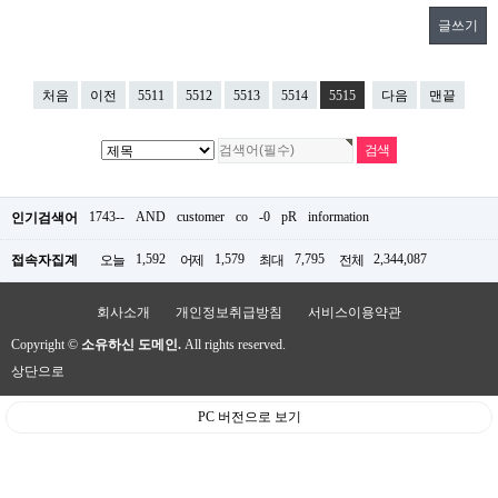
글쓰기
처음
이전
5511
5512
5513
5514
5515
다음
맨끝
1743--
AND
customer
co
-0
pR
information
인기검색어
1,592
1,579
7,795
2,344,087
접속자집계
오늘
어제
최대
전체
회사소개
개인정보취급방침
서비스이용약관
Copyright ©
소유하신 도메인.
All rights reserved.
상단으로
PC 버전으로 보기