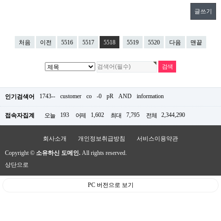
글쓰기
처음
이전
5516
5517
5518
5519
5520
다음
맨끝
1743--
customer
co
-0
pR
AND
information
인기검색어
193
1,602
7,795
2,344,290
접속자집계
오늘
어제
최대
전체
회사소개
개인정보취급방침
서비스이용약관
Copyright ©
소유하신 도메인.
All rights reserved.
상단으로
PC 버전으로 보기