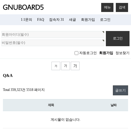
메뉴
검색
1:1문의
FAQ
접속자 31
새글
회원가입
로그인
회
원
로
그
자동로그인
회원가입
정보찾기
인
Q&A
Total 359,323건
5518 페이지
글쓰기
제목
날짜
게시물이 없습니다.