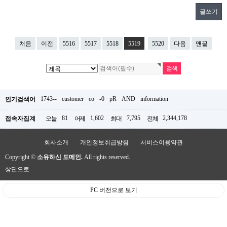
글쓰기
처음
이전
5516
5517
5518
5519
5520
다음
맨끝
1743--
customer
co
-0
pR
AND
information
인기검색어
81
1,602
7,795
2,344,178
접속자집계
오늘
어제
최대
전체
회사소개
개인정보취급방침
서비스이용약관
Copyright ©
소유하신 도메인.
All rights reserved.
상단으로
PC 버전으로 보기