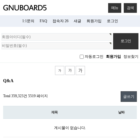
메뉴
검색
1:1문의
FAQ
접속자 26
새글
회원가입
로그인
회
원
로
그
자동로그인
회원가입
정보찾기
인
Q&A
Total 359,323건
5519 페이지
글쓰기
제목
날짜
게시물이 없습니다.