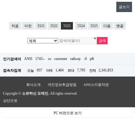
글쓰기
처음
이전
5521
5522
5523
5524
5525
다음
맨끝
AND
1743--
co
customer
railway
-0
pR
인기검색어
937
1,484
7,795
2,341,853
접속자집계
오늘
어제
최대
전체
회사소개
개인정보취급방침
서비스이용약관
Copyright ©
소유하신 도메인.
All rights reserved.
상단으로
PC 버전으로 보기