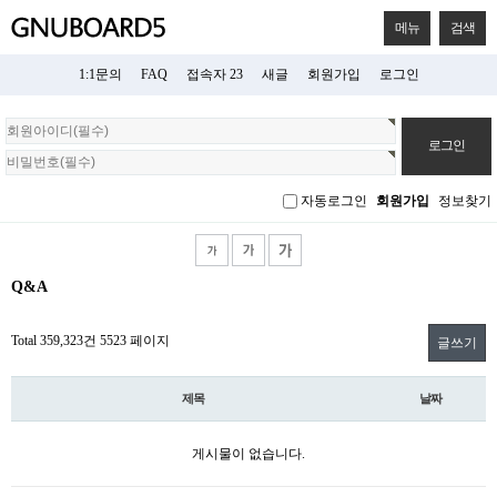
메뉴
검색
1:1문의
FAQ
접속자 23
새글
회원가입
로그인
회
원
로
그
자동로그인
회원가입
정보찾기
인
Q&A
Total 359,323건
5523 페이지
글쓰기
제목
날짜
게시물이 없습니다.