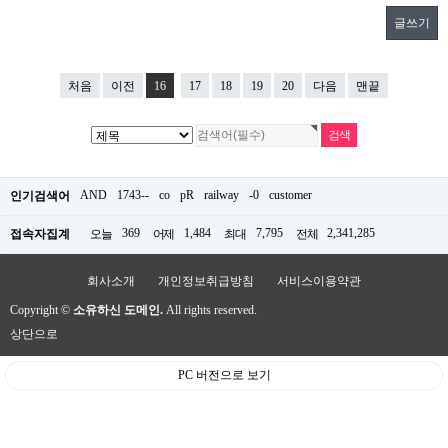
글쓰기
처음
이전
16
17
18
19
20
다음
맨끝
AND
1743--
co
pR
railway
-0
customer
인기검색어
369
1,484
7,795
2,341,285
접속자집계
오늘
어제
최대
전체
회사소개
개인정보취급방침
서비스이용약관
Copyright ©
소유하신 도메인.
All rights reserved.
상단으로
PC 버전으로 보기