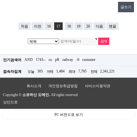
글쓰기
처음
이전
16
17
18
19
20
다음
맨끝
AND
1743--
co
pR
railway
-0
customer
인기검색어
305
1,484
7,795
2,341,221
접속자집계
오늘
어제
최대
전체
회사소개
개인정보취급방침
서비스이용약관
Copyright ©
소유하신 도메인.
All rights reserved.
상단으로
PC 버전으로 보기