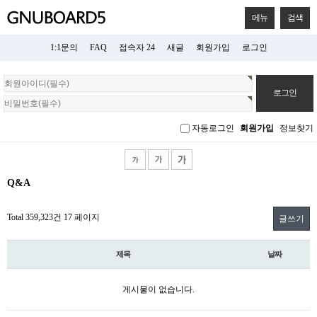
메뉴
검색
1:1문의
FAQ
접속자 24
새글
회원가입
로그인
회
원
로
그
자동로그인
회원가입
정보찾기
인
Q&A
Total 359,323건
17 페이지
글쓰기
제목
날짜
게시물이 없습니다.