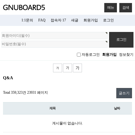
메뉴
검색
1:1문의
FAQ
접속자 17
새글
회원가입
로그인
회
원
로
그
자동로그인
회원가입
정보찾기
인
Q&A
Total 359,323건
23931 페이지
글쓰기
제목
날짜
게시물이 없습니다.