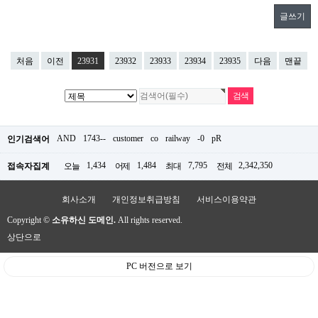
글쓰기
처음
이전
23931
23932
23933
23934
23935
다음
맨끝
AND
1743--
customer
co
railway
-0
pR
인기검색어
1,434
1,484
7,795
2,342,350
접속자집계
오늘
어제
최대
전체
회사소개
개인정보취급방침
서비스이용약관
Copyright ©
소유하신 도메인.
All rights reserved.
상단으로
PC 버전으로 보기