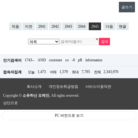
글쓰기
처음
이전
2941
2942
2943
2944
2945
다음
맨끝
1743--
AND
customer
co
-0
pR
information
인기검색어
1,475
1,579
7,795
2,343,970
접속자집계
오늘
어제
최대
전체
회사소개
개인정보취급방침
서비스이용약관
Copyright ©
소유하신 도메인.
All rights reserved.
상단으로
PC 버전으로 보기