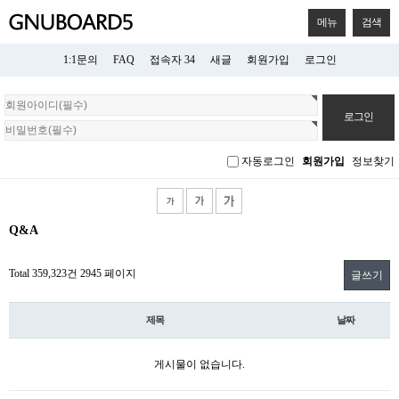
메뉴
검색
1:1문의
FAQ
접속자 34
새글
회원가입
로그인
회
원
로
그
자동로그인
회원가입
정보찾기
인
Q&A
Total 359,323건
2945 페이지
글쓰기
제목
날짜
게시물이 없습니다.