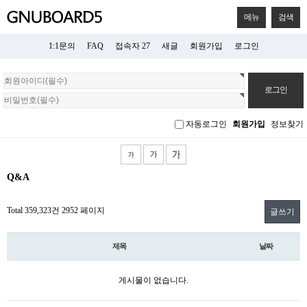
메뉴
검색
1:1문의
FAQ
접속자 27
새글
회원가입
로그인
회
원
로
그
자동로그인
회원가입
정보찾기
인
Q&A
Total 359,323건
2952 페이지
글쓰기
제목
날짜
게시물이 없습니다.