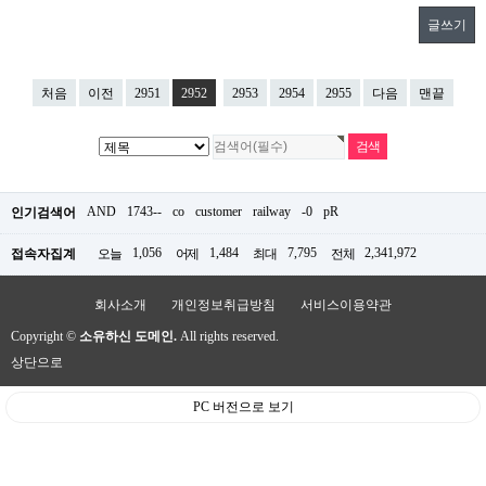
글쓰기
처음
이전
2951
2952
2953
2954
2955
다음
맨끝
AND
1743--
co
customer
railway
-0
pR
인기검색어
1,056
1,484
7,795
2,341,972
접속자집계
오늘
어제
최대
전체
회사소개
개인정보취급방침
서비스이용약관
Copyright ©
소유하신 도메인.
All rights reserved.
상단으로
PC 버전으로 보기