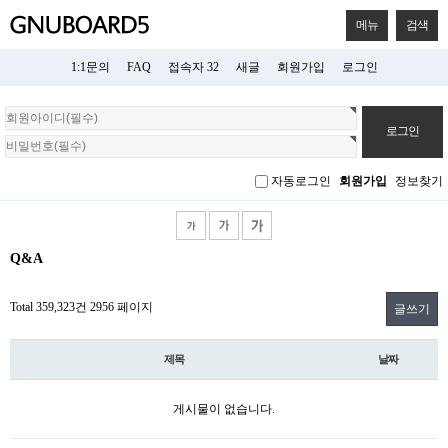
메뉴
검색
1:1문의
FAQ
접속자 32
새글
회원가입
로그인
회
원
로
그
자동로그인
회원가입
정보찾기
인
Q&A
Total 359,323건
2956 페이지
글쓰기
제목
날짜
게시물이 없습니다.