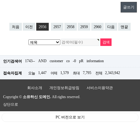
글쓰기
처음
이전
2956
2957
2958
2959
2960
다음
맨끝
1743--
AND
customer
co
-0
pR
information
인기검색어
1,447
1,579
7,795
2,343,942
접속자집계
오늘
어제
최대
전체
회사소개
개인정보취급방침
서비스이용약관
Copyright ©
소유하신 도메인.
All rights reserved.
상단으로
PC 버전으로 보기