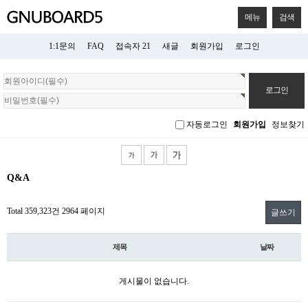
메뉴
검색
1:1문의
FAQ
접속자 21
새글
회원가입
로그인
회
원
로
그
자동로그인
회원가입
정보찾기
인
Q&A
Total 359,323건
2964 페이지
글쓰기
제목
날짜
게시물이 없습니다.