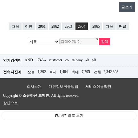
글쓰기
처음
이전
2961
2962
2963
2964
2965
다음
맨끝
AND
1743--
customer
co
railway
-0
pR
인기검색어
1,392
1,484
7,795
2,342,308
접속자집계
오늘
어제
최대
전체
회사소개
개인정보취급방침
서비스이용약관
Copyright ©
소유하신 도메인.
All rights reserved.
상단으로
PC 버전으로 보기