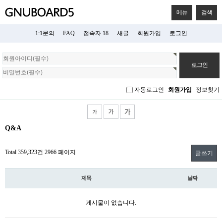
메뉴
검색
1:1문의
FAQ
접속자 18
새글
회원가입
로그인
회
원
로
그
자동로그인
회원가입
정보찾기
인
Q&A
Total 359,323건
2966 페이지
글쓰기
제목
날짜
게시물이 없습니다.