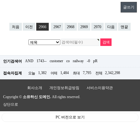
글쓰기
처음
이전
2966
2967
2968
2969
2970
다음
맨끝
AND
1743--
customer
co
railway
-0
pR
인기검색어
1,382
1,484
7,795
2,342,298
접속자집계
오늘
어제
최대
전체
회사소개
개인정보취급방침
서비스이용약관
Copyright ©
소유하신 도메인.
All rights reserved.
상단으로
PC 버전으로 보기