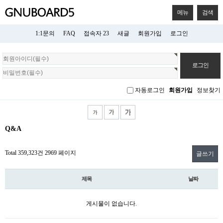
메뉴
검색
1:1문의
FAQ
접속자 23
새글
회원가입
로그인
회
원
로
그
자동로그인
회원가입
정보찾기
인
Q&A
Total 359,323건
2969 페이지
글쓰기
제목
날짜
게시물이 없습니다.