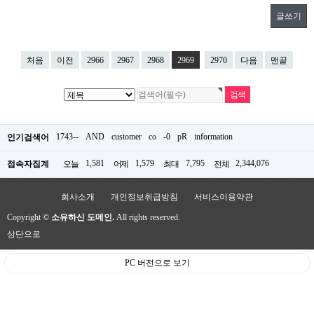
글쓰기
처음
이전
2966
2967
2968
2969
2970
다음
맨끝
1743--
AND
customer
co
-0
pR
information
인기검색어
1,581
1,579
7,795
2,344,076
접속자집계
오늘
어제
최대
전체
회사소개
개인정보취급방침
서비스이용약관
Copyright ©
소유하신 도메인.
All rights reserved.
상단으로
PC 버전으로 보기