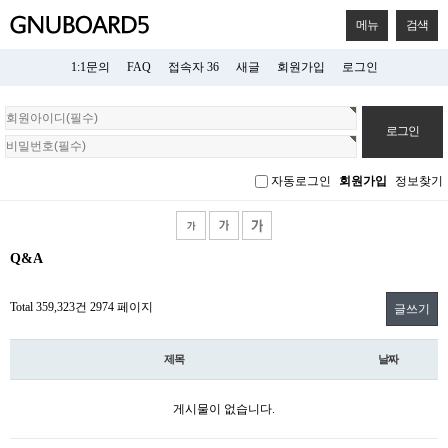
메뉴
검색
1:1문의
FAQ
접속자 36
새글
회원가입
로그인
회
원
로
그
자동로그인
회원가입
정보찾기
인
Q&A
Total 359,323건
2974 페이지
글쓰기
제목
날짜
게시물이 없습니다.