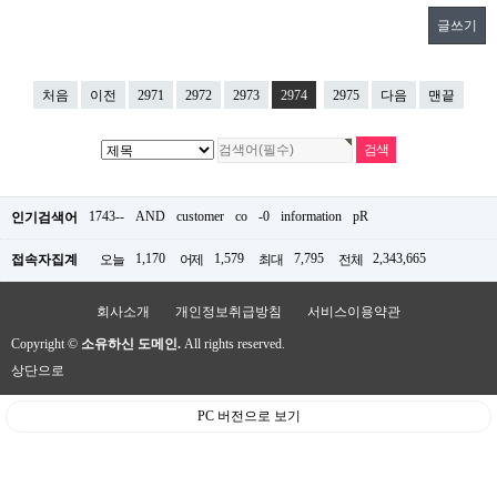
글쓰기
처음
이전
2971
2972
2973
2974
2975
다음
맨끝
1743--
AND
customer
co
-0
information
pR
인기검색어
1,170
1,579
7,795
2,343,665
접속자집계
오늘
어제
최대
전체
회사소개
개인정보취급방침
서비스이용약관
Copyright ©
소유하신 도메인.
All rights reserved.
상단으로
PC 버전으로 보기