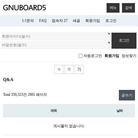
메뉴
검색
1:1문의
FAQ
접속자 27
새글
회원가입
로그인
회
원
로
그
자동로그인
회원가입
정보찾기
인
Q&A
Total 359,323건
2981 페이지
글쓰기
제목
날짜
게시물이 없습니다.