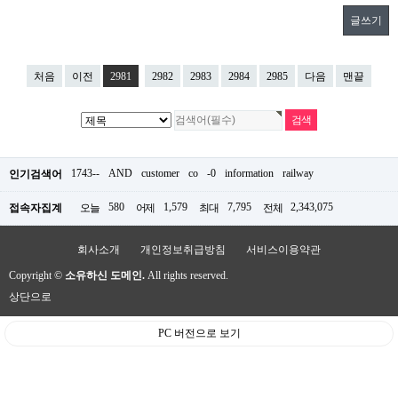
글쓰기
처음
이전
2981
2982
2983
2984
2985
다음
맨끝
1743--
AND
customer
co
-0
information
railway
인기검색어
580
1,579
7,795
2,343,075
접속자집계
오늘
어제
최대
전체
회사소개
개인정보취급방침
서비스이용약관
Copyright ©
소유하신 도메인.
All rights reserved.
상단으로
PC 버전으로 보기