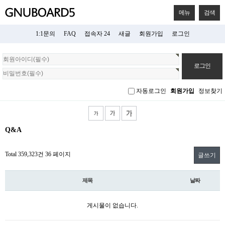
메뉴
검색
1:1문의
FAQ
접속자 24
새글
회원가입
로그인
회
원
로
그
자동로그인
회원가입
정보찾기
인
Q&A
Total 359,323건
36 페이지
글쓰기
제목
날짜
게시물이 없습니다.