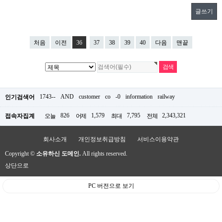
글쓰기
처음
이전
36
37
38
39
40
다음
맨끝
1743--
AND
customer
co
-0
information
railway
인기검색어
826
1,579
7,795
2,343,321
접속자집계
오늘
어제
최대
전체
회사소개
개인정보취급방침
서비스이용약관
Copyright ©
소유하신 도메인.
All rights reserved.
상단으로
PC 버전으로 보기